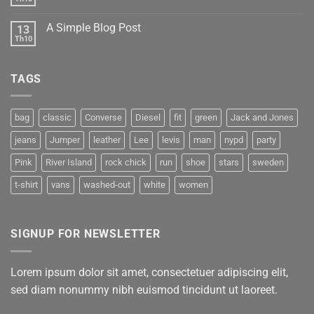
A Simple Blog Post
13
Th10
TAGS
bag
classic
Converse
Diesel
fit
green
Jack and Jones
jeans
Jumper
leather
Lee
levis
man
nypd
party
Pink
River Island
rock chick
run
shoe
stars
sweden
t-shirt
vans
washed-out
white
women
SIGNUP FOR NEWSLETTER
Lorem ipsum dolor sit amet, consectetuer adipiscing elit,
sed diam nonummy nibh euismod tincidunt ut laoreet.