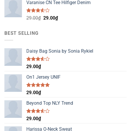
Varanise CN Tee Hilfiger Denim
Được
Giá
Giá
29.00
₫
29.00
₫
xếp
gốc
hiện
hạng
là:
tại
3.50
5
BEST SELLING
29.00₫.
là:
sao
29.00₫.
Daisy Bag Sonia by Sonia Rykiel
Được
29.00
₫
xếp
hạng
On1 Jersey UNIF
3.50
5
sao
Được xếp
29.00
₫
hạng
5.00
5 sao
Beyond Top NLY Trend
Được
29.00
₫
xếp
hạng
Harissa O-Neck Sweat