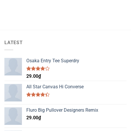
LATEST
Osaka Entry Tee Superdry
Được
29.00
₫
xếp hạng
4.00
5
All Star Canvas Hi Converse
sao
Được xếp
hạng
4.33
Fluro Big Pullover Designers Remix
5 sao
29.00
₫